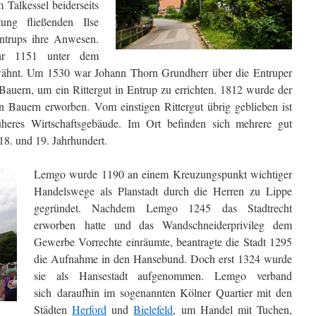
 Talkessel beiderseits
ung fließenden Ilse
Entrups ihre Anwesen.
hr 1151 unter dem
ähnt. Um 1530 war Johann Thorn Grundherr über die Entruper
Bauern, um ein Rittergut in Entrup zu errichten. 1812 wurde der
en Bauern erworben. Vom einstigen Rittergut übrig geblieben ist
üheres Wirtschaftsgebäude. Im Ort befinden sich mehrere gut
8. und 19. Jahrhundert.
Lemgo wurde 1190 an einem Kreuzungspunkt wichtiger
Handelswege als Planstadt durch die Herren zu Lippe
gegründet. Nachdem Lemgo 1245 das Stadtrecht
erworben hatte und das Wandschneiderprivileg dem
Gewerbe Vorrechte einräumte, beantragte die Stadt 1295
die Aufnahme in den Hansebund. Doch erst 1324 wurde
sie als Hansestadt aufgenommen. Lemgo verband
sich daraufhin im sogenannten Kölner Quartier mit den
Städten
Herford
und
Bielefeld
, um Handel mit Tuchen,