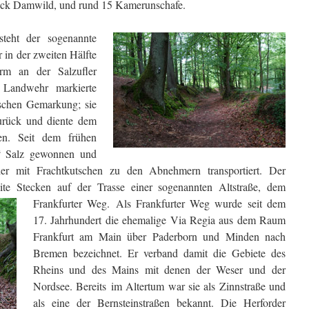
ück Damwild, und rund 15 Kamerunschafe.
teht der sogenannte
 in der zweiten Hälfte
urm an der Salzufler
 Landwehr markierte
ischen Gemarkung; sie
 zurück und diente dem
en. Seit dem frühen
n“ Salz gewonnen und
 mit Frachtkutschen zu den Abnehmern transportiert. Der
te Stecken auf der Trasse einer sogenannten Altstraße, dem
Frankfurter Weg. Als Frankfurter Weg wurde seit dem
17. Jahrhundert die ehemalige Via Regia aus dem Raum
Frankfurt am Main über Paderborn und Minden nach
Bremen bezeichnet. Er verband damit die Gebiete des
Rheins und des Mains mit denen der Weser und der
Nordsee. Bereits im Altertum war sie als Zinnstraße und
als eine der Bernsteinstraßen bekannt. Die Herforder