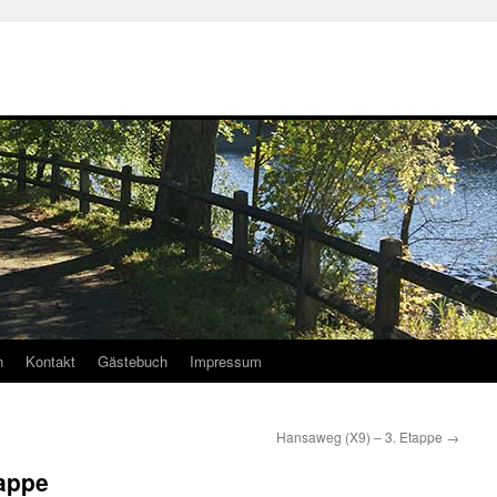
n
Kontakt
Gästebuch
Impressum
Hansaweg (X9) – 3. Etappe
→
tappe