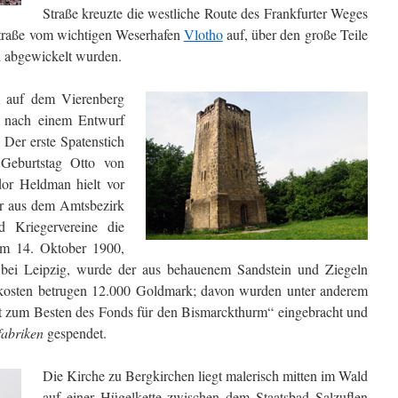
Straße kreuzte die westliche Route des Frankfurter Weges
Straße vom wichtigen Weserhafen
Vlotho
auf, über den große Teile
d abgewickelt wurden.
 auf dem Vierenberg
d nach einem Entwurf
Der erste Spatenstich
 Geburtstag Otto von
or Heldman hielt vor
er aus dem Amtsbezirk
d Kriegervereine die
 am 14. Oktober 1900,
 bei Leipzig, wurde der aus behauenem Sandstein und Ziegeln
kosten betrugen 12.000 Goldmark; davon wurden unter anderem
t zum Besten des Fonds für den Bismarckthurm“ eingebracht und
fabriken
gespendet.
Die Kirche zu Bergkirchen liegt malerisch mitten im Wald
auf einer Hügelkette zwischen dem Staatsbad Salzuflen