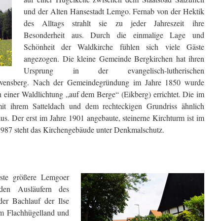
und der Alten Hansestadt Lemgo. Fernab von der Hektik
des Alltags strahlt sie zu jeder Jahreszeit ihre
Besonderheit aus. Durch die einmalige Lage und
Schönheit der Waldkirche fühlen sich viele Gäste
angezogen. Die kleine Gemeinde Bergkirchen hat ihren
Ursprung in der evangelisch-lutherischen
ensberg. Nach der Gemeindegründung im Jahre 1850 wurde
n einer Waldlichtung „auf dem Berge“ (Eikberg) errichtet. Die im
mit ihrem Satteldach und dem rechteckigen Grundriss ähnlich
aus. Der erst im Jahre 1901 angebaute, steinerne Kirchturm ist im
t 1987 steht das Kirchengebäude unter Denkmalschutz.
rste größere Lemgoer
den Ausläufern des
der Bachlauf der Ilse
em Flachhügelland und