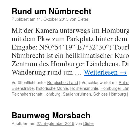
Rund um Nümbrecht
Publiziert am
11. Oktober 2015
von
Dieter
Mit der Kamera unterwegs im Homburg
mit dem Pkw zum Parkplatz hinter dem
Eingabe: N50°54’19“ E7°32’30“) Tour
Nümbrecht ist ein heilklimatischer Kuro
Zentrum des Homburger Ländchens. Die
Wanderung rund um …
Weiterlesen
→
Veröffentlicht unter
Bergisches Land
|
Verschlagwortet mit
Auf 
Eisenstraße
,
historische Mühle
,
Holsteinsmühle
,
Homburger Lä
Reichsherrschaft Homburg
,
Säulenbrunnen
,
Schloss Homburg
|
Baumweg Morsbach
Publiziert am
27. September 2015
von
Dieter