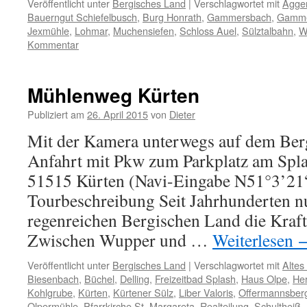
Veröffentlicht unter
Bergisches Land
|
Verschlagwortet mit
Agger
Bauerngut Schiefelbusch
,
Burg Honrath
,
Gammersbach
,
Gamme
Jexmühle
,
Lohmar
,
Muchensiefen
,
Schloss Auel
,
Sülztalbahn
,
W
Kommentar
Mühlenweg Kürten
Publiziert am
26. April 2015
von
Dieter
Mit der Kamera unterwegs auf dem Berg
Anfahrt mit Pkw zum Parkplatz am Spla
51515 Kürten (Navi-Eingabe N51°3’21
Tourbeschreibung Seit Jahrhunderten n
regenreichen Bergischen Land die Kraft
Zwischen Wupper und …
Weiterlesen
Veröffentlicht unter
Bergisches Land
|
Verschlagwortet mit
Altes
Biesenbach
,
Büchel
,
Delling
,
Freizeitbad Splash
,
Haus Olpe
,
He
Kohlgrube
,
Kürten
,
Kürtener Sülz
,
Liber Valoris
,
Offermannsber
Olpermühle
,
Pfarrkirche St. Margareta
,
Realteilung
,
Schultheiß
,