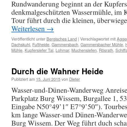
Rundwanderung beginnt an der Kupfersi
denkmalgeschützten Wassermühle, im Ku
Tour führt durch die kleinen, überwieg
Weiterlesen
→
Veröffentlicht unter
Bergisches Land
|
Verschlagwortet mit
Agge
Dachskuhl
,
Fußheide
,
Gammersbach
,
Gammersbacher Mühle
,
Mühle
,
Kupfersiefer Tal
,
Lohmar
,
Muchensiefen
,
Rösrath
,
Schiff
Durch die Wahner Heide
Publiziert am
15. Juni 2015
von
Dieter
Wasser-und-Dünen-Wanderweg Anreise
Parkplatz Burg Wissem, Burgallee 1, 5
Eingabe N50°49’1″ E7°9’50″). Tourbes
km lange Wasser-und Dünen-Wanderweg
Burg Wissem. Der Weg führt duch schat