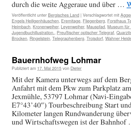
durch die weite Aggeraue und über …
W
Veröffentlicht unter
Bergisches Land
|
Verschlagwortet mit
Agge
Engels Heiligenhäuschen
,
Eremitage
,
Fliegenberg
,
Forsthaus T
Heimbach
,
Kronenweiher
,
Leyenweiher
,
Mauspfad
,
Museum für 
Jugendbuchillustration.
,
Preußischer optischer Telegraf
,
Quarzit
Brocken
,
Ringelstein
,
Telegraphenberg
,
Troisdorf
,
Wahner Heid
Bauernhofweg Lohmar
Publiziert am
17. Mai 2015
von
Dieter
Mit der Kamera unterwegs auf dem Berg
Anfahrt mit dem Pkw zum Parkplatz a
Jexmühle, 53797 Lohmar (Navi-Einga
E7°43’40″) Tourbeschreibung Start und 
Kilometer langen Rundwanderung überw
und Wirtschaftswegen ist der Bahnhof