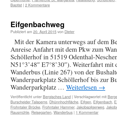
Baptist
|
2 Kommentare
Eifgenbachweg
Publiziert am
20. April 2015
von
Dieter
Mit der Kamera unterwegs auf dem Ber
Anreise Anfahrt mit dem Pkw zum Wan
Schöllerhof in 51519 Odenthal-Nesche
N51°3’48″ E7°8’30″). Weiterfahrt mit
Wanderbus (Linie 267) von der Bushalte
Wanderparkplatz Schöllerhof bis zur Bu
Wanderparkplatz …
Weiterlesen
→
Veröffentlicht unter
Bergisches Land
|
Verschlagwortet mit
Berg
Burscheider Talsperre
,
Dhünnhochfläche
,
Eifgen
,
Eifgenbach
,
E
Frohntaler Brücke
,
Frohntaler Hammer
,
Jakobspilgerweg
,
Jakob
Rausmühle
,
Reisegarten
,
Wanderbus
|
1 Kommentar