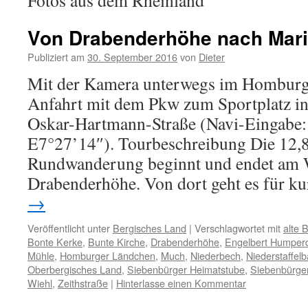
Fotos aus dem Rheinland
Von Drabenderhöhe nach Mar
Publiziert am
30. September 2016
von
Dieter
Mit der Kamera unterwegs im Homburg
Anfahrt mit dem Pkw zum Sportplatz i
Oskar-Hartmann-Straße (Navi-Eingabe
E7°27’14″). Tourbeschreibung Die 12,
Rundwanderung beginnt und endet am 
Drabenderhöhe. Von dort geht es für k
→
Veröffentlicht unter
Bergisches Land
|
Verschlagwortet mit
alte 
Bonte Kerke
,
Bunte Kirche
,
Drabenderhöhe
,
Engelbert Humper
Mühle
,
Homburger Ländchen
,
Much
,
Niederbech
,
Niederstaffel
Oberbergisches Land
,
Siebenbürger Heimatstube
,
Siebenbürge
Wiehl
,
Zeithstraße
|
Hinterlasse einen Kommentar