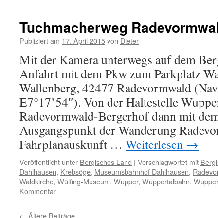
Tuchmacherweg Radevormwa
Publiziert am
17. April 2015
von
Dieter
Mit der Kamera unterwegs auf dem Berg
Anfahrt mit dem Pkw zum Parkplatz W
Wallenberg, 42477 Radevormwald (Nav
E7°17’54″). Von der Haltestelle Wupp
Radevormwald-Bergerhof dann mit de
Ausgangspunkt der Wanderung Radevor
Fahrplanauskunft …
Weiterlesen
→
Veröffentlicht unter
Bergisches Land
|
Verschlagwortet mit
Berg
Dahlhausen
,
Krebsöge
,
Museumsbahnhof Dahlhausen
,
Radevo
Waldkirche
,
Wülfing-Museum
,
Wupper
,
Wuppertalbahn
,
Wuppert
Kommentar
←
Ältere Beiträge