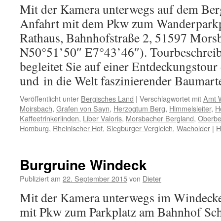
Mit der Kamera unterwegs auf dem Berg
Anfahrt mit dem Pkw zum Wanderparkp
Rathaus, Bahnhofstraße 2, 51597 Mors
N50°51’50″ E7°43’46″). Tourbeschreib
begleitet Sie auf einer Entdeckungstou
und in die Welt faszinierender Bauma
Veröffentlicht unter
Bergisches Land
|
Verschlagwortet mit
Amt 
Moirsbach
,
Grafen von Sayn
,
Herzogtum Berg
,
Himmelsleiter
,
H
Kaffeetrinkerlinden
,
Liber Valoris
,
Morsbacher Bergland
,
Oberbe
Homburg
,
Rheinischer Hof
,
Siegburger Vergleich
,
Wacholder
|
H
Burgruine Windeck
Publiziert am
22. September 2015
von
Dieter
Mit der Kamera unterwegs im Windeck
mit Pkw zum Parkplatz am Bahnhof Sc