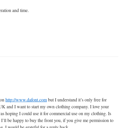
ration and time.
 on
http://www.dafont.com
but I understand it’s only free for
 UK and I want to start my own clothing company. I love your
s hoping I could use it for commercial use on my clothing. Is
I’ll be happy to buy the front you, if you give me permission to
g. I would be grateful for a reply back.