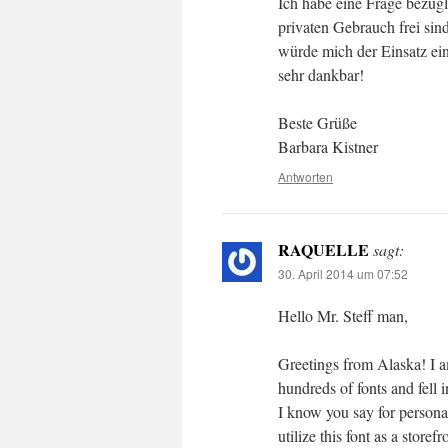
Ich habe eine Frage bezügl
privaten Gebrauch frei sin
würde mich der Einsatz ein
sehr dankbar!
Beste Grüße
Barbara Kistner
Antworten
RAQUELLE
sagt:
30. April 2014 um 07:52
Hello Mr. Steff man,
Greetings from Alaska! I a
hundreds of fonts and fell 
I know you say for persona
utilize this font as a storefr