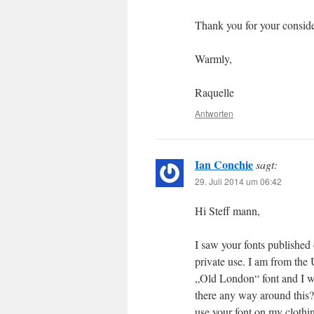
Thank you for your conside
Warmly,
Raquelle
Antworten
Ian Conchie
sagt:
29. Juli 2014 um 06:42
Hi Steff mann,
I saw your fonts published
private use. I am from the
„Old London“ font and I wa
there any way around this? 
use your font on my clothin