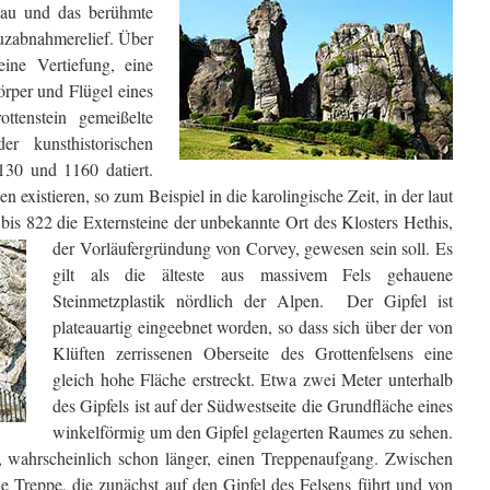
teau und das berühmte
euzabnahmerelief. Über
ine Vertiefung, eine
örper und Flügel eines
ttenstein gemeißelte
r kunsthistorischen
130 und 1160 datiert.
existieren, so zum Beispiel in die karolingische Zeit, in der laut
bis 822 die Externsteine der unbekannte Ort des
Klosters Hethis,
der Vorläufergründung von Corvey, gewesen sein soll. Es
gilt als die älteste aus massivem Fels gehauene
Steinmetzplastik nördlich der Alpen. Der Gipfel ist
plateauartig eingeebnet worden, so dass sich über der von
Klüften zerrissenen Oberseite des Grottenfelsens eine
gleich hohe Fläche erstreckt. Etwa zwei Meter unterhalb
des Gipfels ist auf der Südwestseite die Grundfläche eines
winkelförmig um den Gipfel gelagerten Raumes zu sehen.
63, wahrscheinlich schon länger, einen Treppenaufgang. Zwischen
ie Treppe, die zunächst auf den Gipfel des Felsens
führt und von