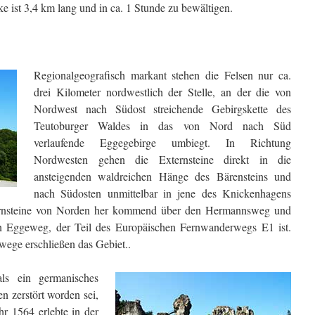
 ist 3,4 km lang und in ca. 1 Stunde zu bewältigen.
Regionalgeografisch markant stehen die Felsen nur ca.
drei Kilometer nordwestlich der Stelle, an der die von
Nordwest nach Südost streichende Gebirgskette des
Teutoburger Waldes in das von Nord nach Süd
verlaufende Eggegebirge umbiegt. In Richtung
Nordwesten gehen die Externsteine direkt in die
ansteigenden waldreichen Hänge des Bärensteins und
nach Südosten unmittelbar in jene des Knickenhagens
ternsteine von Norden her kommend über den Hermannsweg und
Eggeweg, der Teil des Europäischen Fernwanderwegs E1 ist.
ege erschließen das Gebiet..
ls ein germanisches
n zerstört worden sei,
 1564 erlebte in der