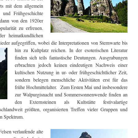
rts mit dem allgemein
 und Frühgeschichte
 dann von den 1920er
ularität zu erfreuen.
er heimatkundlichen
der aufgegriffen, wobei die Interpretationen von Sternwarte bis
hin zu Kultplatz
reichen. In der esoterischen Literatur
finden sich teils fantastische Deutungen. Ausgrabungen
erbrachten jedoch keinen eindeutigen Nachweis einer
kultischen Nutzung in ur- oder frühgeschichtlicher Zeit,
sondern belegen menschliche Aktivitäten erst für das
frühe Hochmittelalter. Zum Ersten Mai und insbesondere
zur Walpurgisnacht und Sommersonnenwende finden an
den Externsteinen als Kultstätte festivalartige
utschlandweit größten, organisierten Treffen vieler Gruppen und
en Spektrum.
elsen verlaufende alte