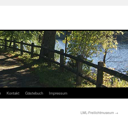
n
Kontakt
Gästebuch
Impressum
LWL-Freilichtmuseum
→