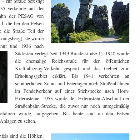
 zur Straße befestigt
35 verkehrte auf der
nbahn der PESAG von
, die bei den Felsen
e die Straße Teil der
Königsberg); sie wurde
annt und 1936 nach
Südosten verlegt (seit 1949
Bundesstraße 1). 1940 wurde
die ehemalige Reichsstraße für den öffentlichen
Kraftfahrzeug-Verkehr gesperrt und das Gebiet zum
Erholungsgebiet erklärt. Bis 1941 verkehrten an
sommerlichen Sonn- und Feiertagen noch Straßenbahnen
im Pendelverkehr auf einer Stichstrecke nach Horn-
Externsteine. 1953 wurde der Externstein-Abschnitt der
Straßenbahn-Strecke, die zuvor nur noch unregelmäßig
efahren wurde, aufgegeben. Bis heute sind an den Felsen
 Anlagen zu sehen.
fels sind die Höhlen,