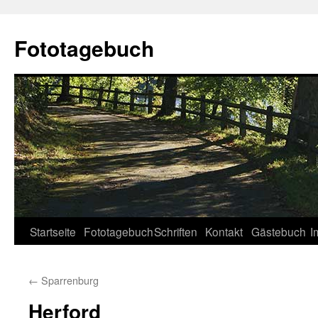
Fototagebuch
Startseite
Fototagebuch
Schriften
Kontakt
Gästebuch
I
←
Sparrenburg
Herford