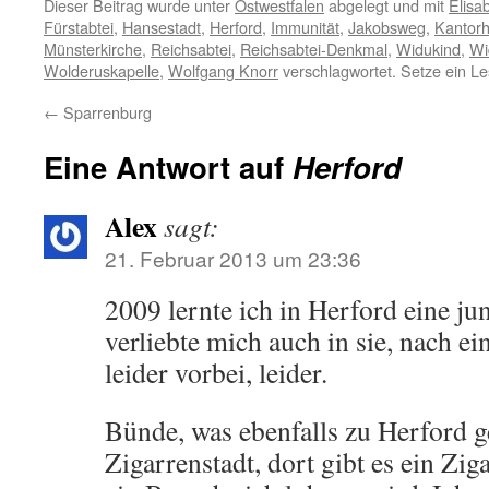
Dieser Beitrag wurde unter
Ostwestfalen
abgelegt und mit
Elisa
Fürstabtei
,
Hansestadt
,
Herford
,
Immunität
,
Jakobsweg
,
Kantor
Münsterkirche
,
Reichsabtei
,
Reichsabtei-Denkmal
,
Widukind
,
Wi
Wolderuskapelle
,
Wolfgang Knorr
verschlagwortet. Setze ein L
←
Sparrenburg
Eine Antwort auf
Herford
Alex
sagt:
21. Februar 2013 um 23:36
2009 lernte ich in Herford eine j
verliebte mich auch in sie, nach e
leider vorbei, leider.
Bünde, was ebenfalls zu Herford ge
Zigarrenstadt, dort gibt es ein Z