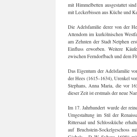
mit Himmelbetten ausgestattet sin
mit Leckerbissen aus Küche und Ke
Die Adelsfamilie derer von der H
Attendorn im kurkölnischen Westfa
am Zehnten der Stadt Netphen erst
Einfluss erworben. Weitere Käuf
zwischen Ferndorfbach und dem Flus
Das Eigentum der Adelsfamilie vo
der Hees (1615–1634), Urenkel vo
Stephans, Anna Maria, die vor 16
dieser Zeit ist erstmals der neue 
Im 17. Jahrhundert wurde der rein
Umgestaltung im Stil der Renaiss
Rittersaal und Schlossküche erha
auf Bruchstein-Sockelgeschoss mi
Giebels, „D W Syberg 1698“ mit 