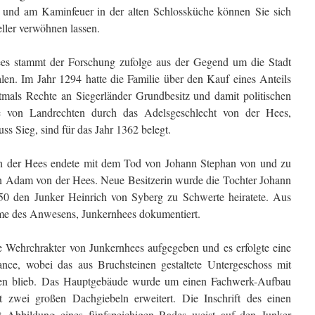
d und am Kaminfeuer in der alten Schlossküche können Sie sich
ller verwöhnen lassen.
ees stammt der Forschung zufolge aus der Gegend um die Stadt
len. Im Jahr 1294 hatte die Familie über den Kauf eines Anteils
mals Rechte an Siegerländer Grundbesitz und damit politischen
e von Landrechten durch das Adelsgeschlecht von der Hees,
s Sieg, sind für das Jahr 1362 belegt.
n der Hees endete mit dem Tod von Johann Stephan von und zu
n Adam von der Hees. Neue Besitzerin wurde die Tochter Johann
50 den Junker Heinrich von Syberg zu Schwerte heiratete. Aus
Name des Anwesens, Junkernhees dokumentiert.
e Wehrchrakter von Junkernhees aufgegeben und es erfolgte eine
ance, wobei das aus Bruchsteinen gestaltete Untergeschoss mit
lten blieb. Das Hauptgebäude wurde um einen Fachwerk-Aufbau
t zwei großen Dachgiebeln erweitert. Die Inschrift des einen
Abbildung eines fünfspeichigen Rades weist auf den Junker