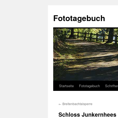
Fototagebuch
Startseite
Fototagebuch
Schrifte
←
Breitenbachtalsperre
Schloss Junkernhees