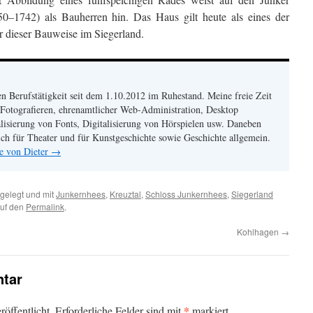
0–1742) als Bauherren hin. Das Haus gilt heute als eines der
r dieser Bauweise im Siegerland.
en Berufstätigkeit seit dem 1.10.2012 im Ruhestand. Meine freie Zeit
 Fotografieren, ehrenamtlicher Web-Administration, Desktop
alisierung von Fonts, Digitalisierung von Hörspielen usw. Daneben
mich für Theater und für Kunstgeschichte sowie Geschichte allgemein.
ge von Dieter
→
gelegt und mit
Junkernhees
,
Kreuztal
,
Schloss Junkernhees
,
Siegerland
auf den
Permalink
.
Kohlhagen
→
tar
*
öffentlicht.
Erforderliche Felder sind mit
markiert