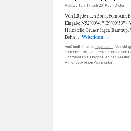
Publiziert am
17. Juli 2016
von
Dieter
Von Lügde nach Sonneborn Anreis
Eingabe N52°00’41″ E9°09’59″). Vo
Haltestelle Grüner Jäger, Barntrup
Bahn …
Weiterlesen
→
Veröffentlicht unter
Lipperland
|
Verschlag
Emmerbrücke
,
Gaugrenze
,
Gertrud von 
Hochwasserkatastrophe
,
Kölner Heestra
Hinterlasse einen Kommentar