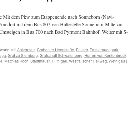
e Mit dem Pkw zum Etappenende nach Sonneborn (Navi-
n dort mit dem Bus 807 von Haltestelle Sonneborn-Mitte zur
. Umsteigen in Bus 700 nach Bad Pyrmont Bahnhof. Weiter mit S-
wortet mit
Ankerplatz
,
Brabanter Heerstraße
,
Emmer
,
Emmerauenpark
,
Bega
,
Graf zu Sternberg
,
Grafschaft Schwalenberg
,
Herren von Kerßenbrock
,
ße
,
Matthias Koch
,
Stadtmauer
,
Tilithigau
,
Westfälischer Hellweg
,
Wethigau
|