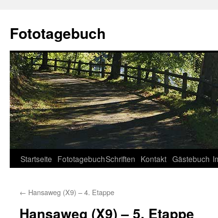
Fototagebuch
Startseite
Fototagebuch
Schriften
Kontakt
Gästebuch
I
←
Hansaweg (X9) – 4. Etappe
Hansaweg (X9) – 5. Etappe