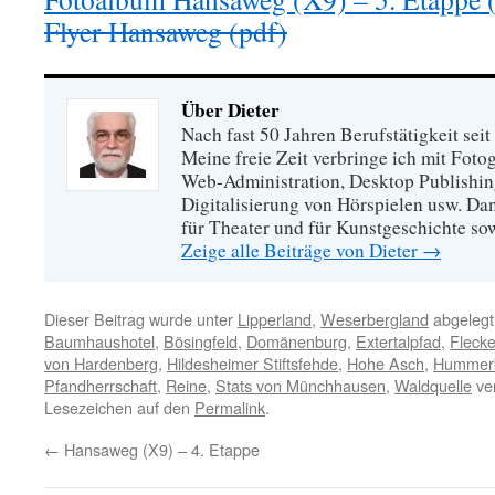
Flyer Hansaweg (pdf)
Über Dieter
Nach fast 50 Jahren Berufstätigkeit sei
Meine freie Zeit verbringe ich mit Foto
Web-Administration, Desktop Publishing
Digitalisierung von Hörspielen usw. Dan
für Theater und für Kunstgeschichte so
Zeige alle Beiträge von Dieter
→
Dieser Beitrag wurde unter
Lipperland
,
Weserbergland
abgelegt
Baumhaushotel
,
Bösingfeld
,
Domänenburg
,
Extertalpfad
,
Fleck
von Hardenberg
,
Hildesheimer Stiftsfehde
,
Hohe Asch
,
Hummer
Pfandherrschaft
,
Reine
,
Stats von Münchhausen
,
Waldquelle
ver
Lesezeichen auf den
Permalink
.
←
Hansaweg (X9) – 4. Etappe