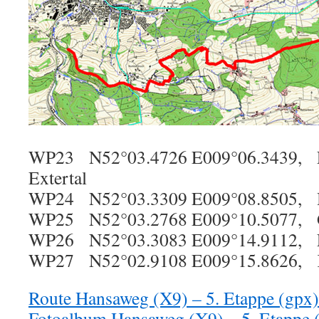
WP23 N52°03.4726 E009°06.3439, E
Extertal
WP24 N52°03.3309 E009°08.8505, 
WP25 N52°03.2768 E009°10.5077, G
WP26 N52°03.3083 E009°14.9112, E
WP27 N52°02.9108 E009°15.8626, Ki
Route Hansaweg (X9) – 5. Etappe (gpx)
Fotoalbum Hansaweg (X9) – 5. Etappe (