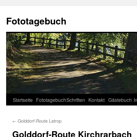
Fototagebuch
Startseite
Fototagebuch
Schriften
Kontakt
Gästebuch
I
←
Golddorf-Route Latrop
Golddorf-Route Kirchrarbach