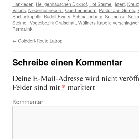
Hanxleden
,
Heiligenhäuschen Dickhof
,
Hof Steimel
,
Istert
,
Kreuz
Valoris
,
Niederhenneborn
,
Oberhenneborn
,
Pastor Jan Gerrits
,
Rochuskapelle
,
Rudolf Ewers
,
Schmallenberg
,
Sellmecke
,
Sellm
Steimel
,
Vogteibezirk Grafschaft
,
Wüllners Kapelle
verschlagwort
Permalink
.
←
Golddorf-Route Latrop
Schreibe einen Kommentar
Deine E-Mail-Adresse wird nicht veröffe
*
Felder sind mit
markiert
Kommentar