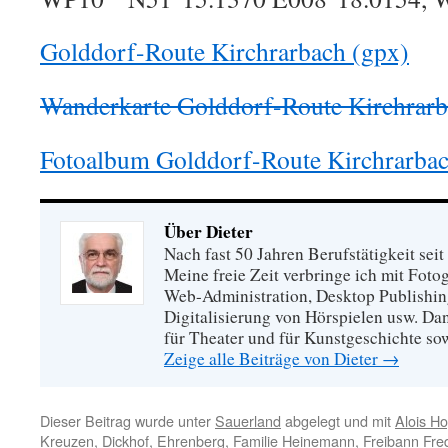
Golddorf-Route Kirchrarbach (gpx)
Wanderkarte Golddorf-Route Kirchrarb
Fotoalbum Golddorf-Route Kirchrarbach
Über Dieter
Nach fast 50 Jahren Berufstätigkeit sei
Meine freie Zeit verbringe ich mit Foto
Web-Administration, Desktop Publishing
Digitalisierung von Hörspielen usw. Dan
für Theater und für Kunstgeschichte so
Zeige alle Beiträge von Dieter
→
Dieser Beitrag wurde unter
Sauerland
abgelegt und mit
Alois H
Kreuzen
,
Dickhof
,
Ehrenberg
,
Familie Heinemann
,
Freibann Fre