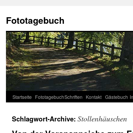
Fototagebuch
Startseite
Fototagebuch
Schriften
Kontakt
Gästebuch
I
Stollenhäuschen
Schlagwort-Archive: