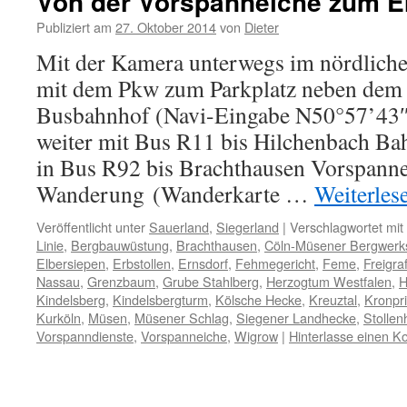
Von der Vorspanneiche zum Er
Publiziert am
27. Oktober 2014
von
Dieter
Mit der Kamera unterwegs im nördliche
mit dem Pkw zum Parkplatz neben dem 
Busbahnhof (Navi-Eingabe N50°57’43″
weiter mit Bus R11 bis Hilchenbach Ba
in Bus R92 bis Brachthausen Vorspanne
Wanderung (Wanderkarte …
Weiterles
Veröffentlicht unter
Sauerland
,
Siegerland
|
Verschlagwortet mit
Linie
,
Bergbauwüstung
,
Brachthausen
,
Cöln-Müsener Bergwerk
Elbersiepen
,
Erbstollen
,
Ernsdorf
,
Fehmegericht
,
Feme
,
Freigra
Nassau
,
Grenzbaum
,
Grube Stahlberg
,
Herzogtum Westfalen
,
H
Kindelsberg
,
Kindelsbergturm
,
Kölsche Hecke
,
Kreuztal
,
Kronpri
Kurköln
,
Müsen
,
Müsener Schlag
,
Siegener Landhecke
,
Stolle
Vorspanndienste
,
Vorspanneiche
,
Wigrow
|
Hinterlasse einen 