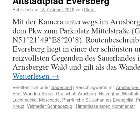
Altstadtpfad Eversberg
Publiziert am
18. Oktober 2015
von
Dieter
Mit der Kamera unterwegs im Arnsberg
dem Pkw zum Parkplatz Mittelstraße (
N51°21’49″E8°20’8). Routenbeschreib
Eversberg liegt in einer der schönsten u
reizvollsten Gegenden des Sauerlandes
Arnsberger Wald und gilt als das Wand
Weiterlesen
→
Veröffentlicht unter
Sauerland
|
Verschlagwortet mit
Arnsberger
Fünf-Wunden-Kreuz
,
Grafschaft Arnsberg
,
Herzogtum Westfale
Luchtmücke
,
Meschede
,
Pfarrkirche St. Johannes Evangelist
,
P
Kreuz
,
Velmeder Schnadezug
|
Hinterlasse einen Kommentar