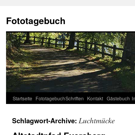
Fototagebuch
Startseite
Fototagebuch
Schriften
Kontakt
Gästebuch
I
Luchtmücke
Schlagwort-Archive: