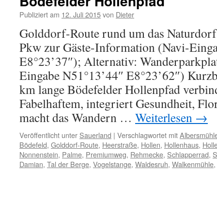
Bödefelder Hollenpfad
Publiziert am
12. Juli 2015
von
Dieter
Golddorf-Route rund um das Naturdorf
Pkw zur Gäste-Information (Navi-Eing
E8°23’37″); Alternativ: Wanderparkpla
Eingabe N51°13’44″ E8°23’62″) Kurzb
km lange Bödefelder Hollenpfad verbind
Fabelhaftem, integriert Gesundheit, Fl
macht das Wandern …
Weiterlesen
→
Veröffentlicht unter
Sauerland
|
Verschlagwortet mit
Albersmühl
Bödefeld
,
Golddorf-Route
,
Heerstraße
,
Hollen
,
Hollenhaus
,
Holl
Nonnenstein
,
Palme
,
Premiumweg
,
Rehmecke
,
Schlapperrad
,
S
Damian
,
Tal der Berge
,
Vogelstange
,
Waldesruh
,
Walkenmühle