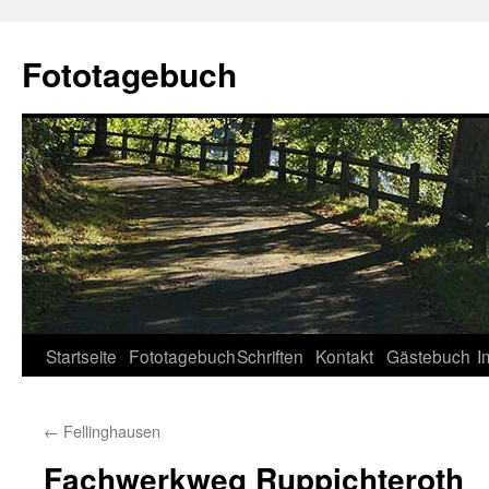
Fototagebuch
Startseite
Fototagebuch
Schriften
Kontakt
Gästebuch
I
←
Fellinghausen
Fachwerkweg Ruppichteroth