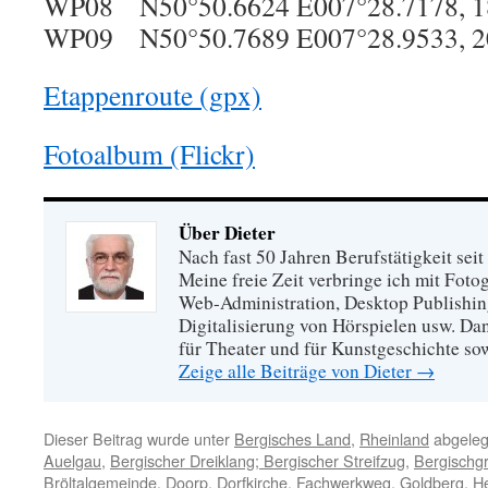
WP08 N50°50.6624 E007°28.7178, 1
WP09 N50°50.7689 E007°28.9533, 2
Etappenroute (gpx)
Fotoalbum (Flickr)
Über Dieter
Nach fast 50 Jahren Berufstätigkeit sei
Meine freie Zeit verbringe ich mit Foto
Web-Administration, Desktop Publishing
Digitalisierung von Hörspielen usw. Dan
für Theater und für Kunstgeschichte so
Zeige alle Beiträge von Dieter
→
Dieser Beitrag wurde unter
Bergisches Land
,
Rheinland
abgeleg
Auelgau
,
Bergischer Dreiklang; Bergischer Streifzug
,
Bergischg
Bröltalgemeinde
,
Doorp
,
Dorfkirche
,
Fachwerkweg
,
Goldberg
,
H