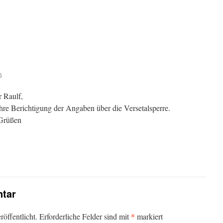
6
r Raulf,
hre Berichtigung der Angaben über die Versetalsperre.
 Grüßen
tar
*
öffentlicht.
Erforderliche Felder sind mit
markiert