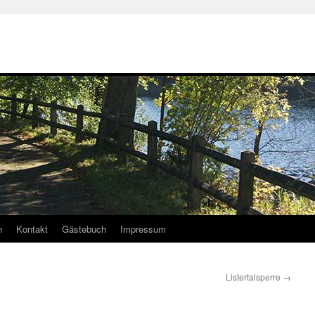
n
Kontakt
Gästebuch
Impressum
Listertalsperre
→