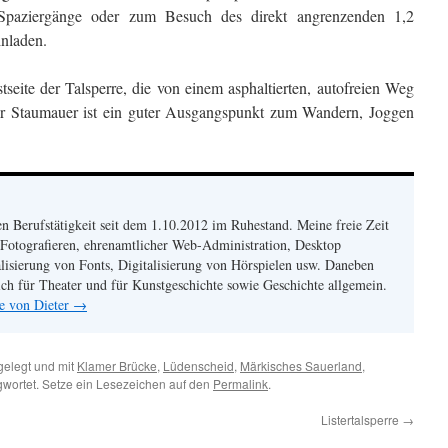
Spaziergänge oder zum Besuch des direkt angrenzenden 1,2
inladen.
tseite der Talsperre, die von einem asphaltierten, autofreien Weg
er Staumauer ist ein guter Ausgangspunkt zum Wandern, Joggen
en Berufstätigkeit seit dem 1.10.2012 im Ruhestand. Meine freie Zeit
 Fotografieren, ehrenamtlicher Web-Administration, Desktop
alisierung von Fonts, Digitalisierung von Hörspielen usw. Daneben
mich für Theater und für Kunstgeschichte sowie Geschichte allgemein.
ge von Dieter
→
elegt und mit
Klamer Brücke
,
Lüdenscheid
,
Märkisches Sauerland
,
wortet. Setze ein Lesezeichen auf den
Permalink
.
Listertalsperre
→