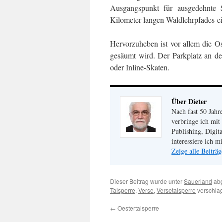
Ausgangspunkt für ausgedehnte 
Kilometer langen Waldlehrpfades e
Hervorzuheben ist vor allem die Os
gesäumt wird. Der Parkplatz an d
oder Inline-Skaten.
Über Dieter
Nach fast 50 Jahr
verbringe ich mit
Publishing, Digit
interessiere ich 
Zeige alle Beiträ
Dieser Beitrag wurde unter
Sauerland
abg
Talsperre
,
Verse
,
Versetalsperre
verschlag
←
Oestertalsperre